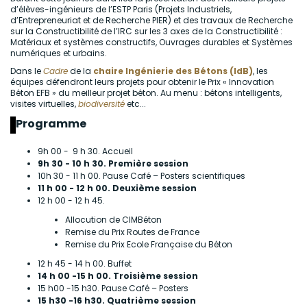
d’élèves-ingénieurs de l’ESTP Paris (Projets Industriels,
d’Entrepreneuriat et de Recherche PIER) et des travaux de Recherche
sur la Constructibilité de l’IRC sur les 3 axes de la Constructibilité :
Matériaux et systèmes constructifs, Ouvrages durables et Systèmes
numériques et urbains.
Dans le
Cadre
de la
chaire Ingénierie des Bétons (IdB)
, les
équipes défendront leurs projets pour obtenir le Prix « Innovation
Béton EFB » du meilleur projet béton. Au menu : bétons intelligents,
visites virtuelles,
biodiversité
etc...
Programme
9h 00 - 9 h 30. Accueil
9h 30 - 10 h 30. Première session
10h 30 - 11 h 00. Pause Café – Posters scientifiques
11 h 00 - 12 h 00. Deuxième session
12 h 00 - 12 h 45.
Allocution de CIMBéton
Remise du Prix Routes de France
Remise du Prix Ecole Française du Béton
12 h 45 - 14 h 00. Buffet
14 h 00 -15 h 00. Troisième session
15 h00 -15 h30. Pause Café – Posters
15 h30 -16 h30. Quatrième session