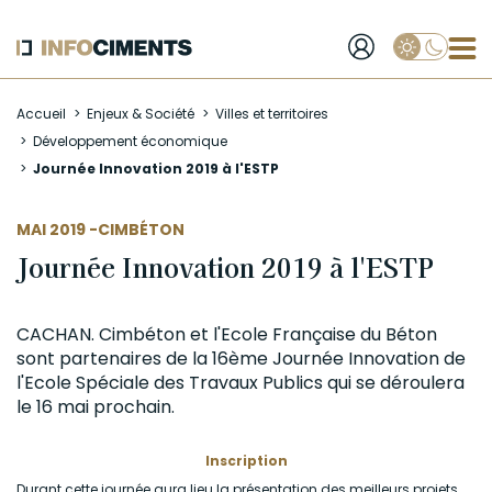
Applique
Aller
Accueil
Enjeux & Société
Villes et territoires
au
Développement économique
contenu
Journée Innovation 2019 à l'ESTP
principal
AUTEUR
MAI 2019 -
CIMBÉTON
Journée Innovation 2019 à l'ESTP
CACHAN. Cimbéton et l'Ecole Française du Béton
sont partenaires de la 16ème Journée Innovation de
l'Ecole Spéciale des Travaux Publics qui se déroulera
le 16 mai prochain.
Inscription
Durant cette journée aura lieu la présentation des meilleurs projets