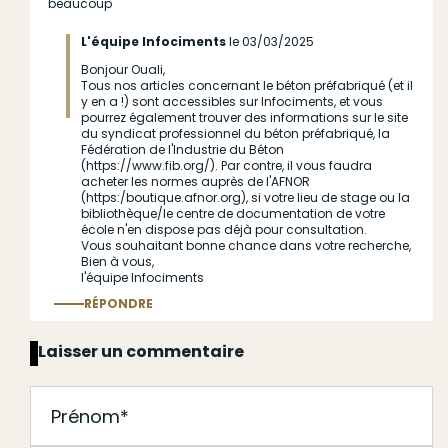
beaucoup
L'équipe Infociments
le 03/03/2025
Bonjour Ouali,
En
Tous nos articles concernant le béton préfabriqué (et il
réponse
y en a !) sont accessibles sur Infociments, et vous
pourrez également trouver des informations sur le site
à
du syndicat professionnel du béton préfabriqué, la
(sans
Fédération de l'Industrie du Béton
(https://www.fib.org/). Par contre, il vous faudra
sujet)
acheter les normes auprès de l'AFNOR
par
(https:/boutique.afnor.org), si votre lieu de stage ou la
bibliothèque/le centre de documentation de votre
Anonyme
école n'en dispose pas déjà pour consultation.
Vous souhaitant bonne chance dans votre recherche,
(non
Bien à vous,
vérifié)
l'équipe Infociments
RÉPONDRE
Répondre
au commentaire
Laisser un commentaire
J'accepte les
conditions générales d'utilisation
*