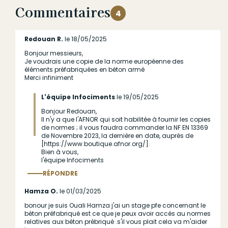
Commentaires
4
Redouan R.
le 18/05/2025
Bonjour messieurs,
Je voudrais une copie de la norme européenne des
éléments préfabriquées en béton armé
Merci infiniment
L'équipe Infociments
le 19/05/2025
Bonjour Redouan,
En
Il n'y a que l'AFNOR qui soit habilitée à fournir les copies
réponse
de normes ; il vous faudra commander la NF EN 13369
de Novembre 2023, la dernière en date, auprès de
à
[https://www.boutique.afnor.org/].
(sans
Bien à vous,
l'équipe Infociments
sujet)
RÉPONDRE
par
Anonyme
Répondre
au commentaire
Hamza O.
le 01/03/2025
(non
bonour je suis Ouali Hamza j'ai un stage pfe concernant le
béton préfabriqué est ce que je peux avoir accés au normes
vérifié)
relatives aux béton prébriqué .s'il vous plait cela va m'aider