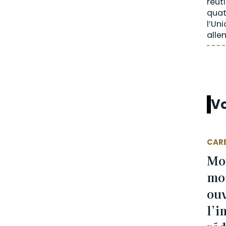
réut
quat
l’Un
alle
Vo
CAR
Moi
mot
ouv
l’i