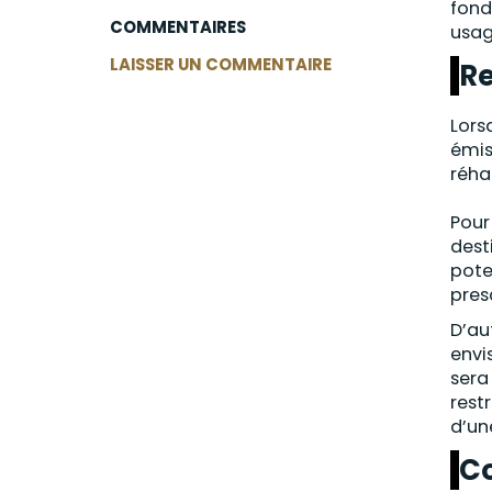
fond
COMMENTAIRES
usag
LAISSER UN COMMENTAIRE
Re
Lors
émis
réha
Pour
dest
pote
pres
D’au
envi
sera
rest
d’un
Co