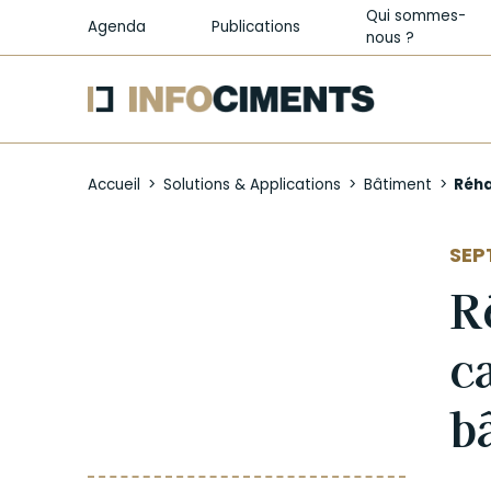
Qui sommes-
Agenda
Publications
nous ?
Aller
au
Accueil
Solutions & Applications
Bâtiment
Réha
contenu
principal
SEP
R
c
b