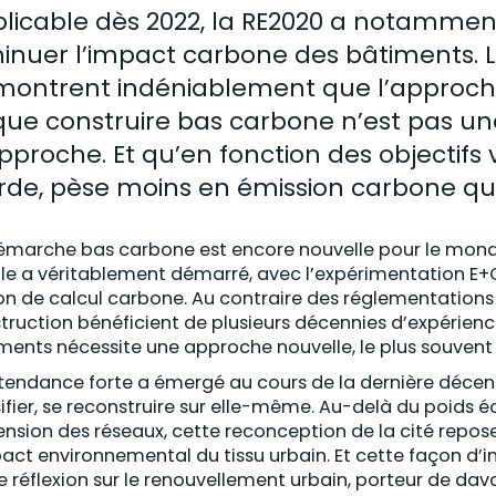
licable dès 2022, la RE2020 a notamment
inuer l’impact carbone des bâtiments. L
ontrent indéniablement que l’approche 
que construire bas carbone n’est pas u
pproche. Et qu’en fonction des objectifs 
rde, pèse moins en émission carbone qu
émarche bas carbone est encore nouvelle pour le monde 
lle a véritablement démarré, avec l’expérimentation E+C- 
on de calcul carbone. Au contraire des réglementations 
truction bénéficient de plusieurs décennies d’expérienc
ments nécessite une approche nouvelle, le plus souvent
tendance forte a émergé au cours de la dernière décennie 
ifier, se reconstruire sur elle-même. Au-delà du poids 
tension des réseaux, cette reconception de la cité repos
pact environnemental du tissu urbain. Et cette façon 
e réflexion sur le renouvellement urbain, porteur de dav