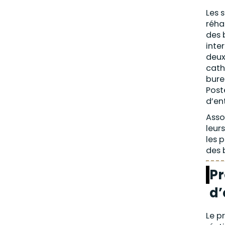
Les 
réha
des 
inte
deux
cath
bure
Post
d’en
Asso
leur
les 
des 
Pr
d’
Le p