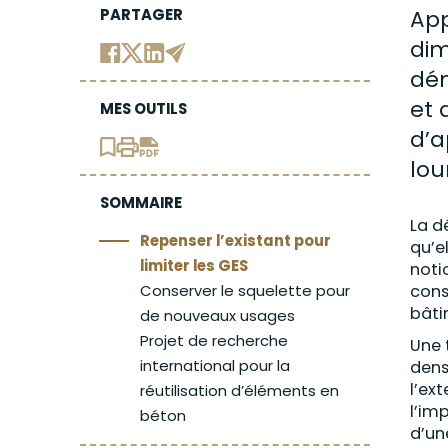
PARTAGER
App
dim
dém
et 
MES OUTILS
d’a
lou
SOMMAIRE
La d
Repenser l’existant pour
qu’e
limiter les GES
noti
Conserver le squelette pour
cons
bâti
de nouveaux usages
Projet de recherche
Une 
international pour la
dens
l’ex
réutilisation d’éléments en
l’im
béton
d’un