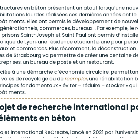
structures en béton présentent un atout lorsqu’une nouv
bilitations lourdes réalisées ces dernières années ont le 
bâtiments. Elles ont permis le développement de nouve
rgénérationnels, commerces, bureaux… Par exemple, le r
 prisons Saint-Joseph et Saint Paul ont permis d’instal
olique de Lyon, une résidence étudiante, une pour per
aux et commerces. Plus récemment, la déconstruction s
es de Strasbourg va permettre de créer une centaine de
treprises, un bureau de poste et un restaurant.
ciée à une démarche d’économie circulaire, permettant d
s voies de recyclage ou de
réemploi
, une réhabilitation
principes fondamentaux « éviter – réduire – stocker » qu
bâtiments.
ojet de recherche international po
éléments en béton
rojet international ReCreate, lancé en 2021 par l’universi