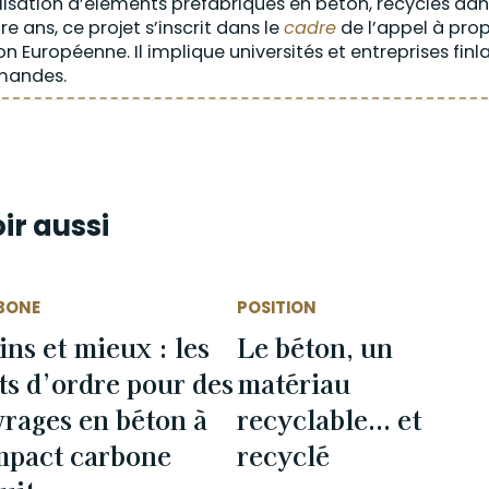
ilisation d’éléments préfabriqués en béton, recyclés dan
re ans, ce projet s’inscrit dans le
cadre
de l’appel à pro
ion Européenne. Il implique universités et entreprises fin
mandes.
ir aussi
BONE
POSITION
ns et mieux : les
Le béton, un
s d’ordre pour des
matériau
rages en béton à
recyclable... et
mpact carbone
recyclé