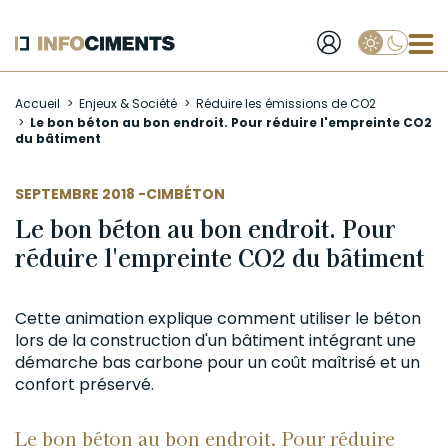
Applique
Aller
Accueil
Enjeux & Société
Réduire les émissions de CO2
au
Le bon béton au bon endroit. Pour réduire l'empreinte CO2
contenu
du bâtiment
principal
AUTEUR
SEPTEMBRE 2018 -
CIMBÉTON
Le bon béton au bon endroit. Pour
réduire l'empreinte CO2 du bâtiment
Cette animation explique comment utiliser le
béton
lors de la construction d'un bâtiment intégrant une
démarche bas carbone pour un coût maîtrisé et un
confort préservé.
Le bon béton au bon endroit. Pour réduire