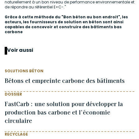
naturellement à un bon niveau de performance environnementale et
de répondre au référentiel E+C-."
Grâce à cette méthode du "Bon béton au bon endroit", les
acteurs, les fournisseurs de solution en béton sont ainsi
capables de concevoir et construire des bâtiments bas
carbone
Voir aussi
SOLUTIONS BÉTON
Bétons et empreinte carbone des bâtiments
DOSSIER
FastCarb : une solution pour développer la
production bas carbone et l’économie
circulaire
RECYCLAGE