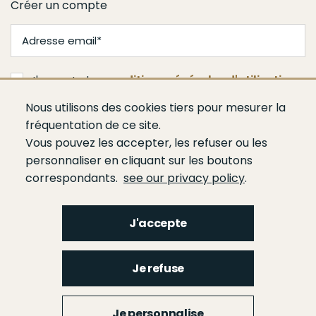
Créer un compte
J'accepte les
conditions générales d'utilisation
Nous utilisons des cookies tiers pour mesurer la
Valider
fréquentation de ce site.
Vous pouvez les accepter, les refuser ou les
personnaliser en cliquant sur les boutons
correspondants.
see our privacy policy
.
J'accepte
Menu
Qui sommes-nous ?
Espace presse
Agenda
Publications
Bâtiment
Je refuse
Route
Génie civil
Bétons
Ciments
Liants hydrauliques routiers
Footer
gauche
Menu
Je personnalise