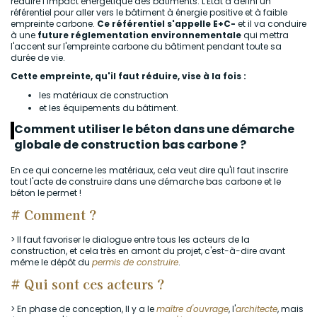
réduire l’impact énergétique des bâtiments. L'Etat a défini un
référentiel pour aller vers le bâtiment à énergie positive et à faible
empreinte carbone.
Ce référentiel s'appelle E+C-
et il va conduire
à une
future réglementation environnementale
qui mettra
l'accent sur l'empreinte carbone du bâtiment pendant toute sa
durée de vie.
Cette empreinte, qu'il faut réduire, vise à la fois :
les matériaux de construction
et les équipements du bâtiment.
Comment utiliser le béton dans une démarche
globale de construction bas carbone ?
En ce qui concerne les matériaux, cela veut dire qu'il faut inscrire
tout l'acte de construire dans une démarche bas carbone et le
béton le permet !
# Comment ?
> Il faut favoriser le dialogue entre tous les acteurs de la
construction, et cela très en amont du projet, c'est-à-dire avant
même le dépôt du
permis de construire
.
# Qui sont ces acteurs ?
> En phase de conception, Il y a le
maître d'ouvrage
, l'
architecte
, mais