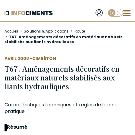
Applique
Aller
Accueil
Solutions & Applications
Route
au
T67. Aménagements décoratifs en matériaux naturels
contenu
stabilisés aux liants hydrauliques
principal
AUTEUR
AVRIL 2008 -
CIMBÉTON
T67. Aménagements décoratifs en
matériaux naturels stabilisés aux
liants hydrauliques
Caractéristiques techniques et règles de bonne
pratique
Résumé