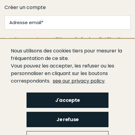
Créer un compte
J'accepte les
conditions générales d'utilisation
Nous utilisons des cookies tiers pour mesurer la
Valider
fréquentation de ce site.
Vous pouvez les accepter, les refuser ou les
personnaliser en cliquant sur les boutons
correspondants.
see our privacy policy
.
J'accepte
Menu
Qui sommes-nous ?
Espace presse
Agenda
Publications
Bâtiment
Je refuse
Route
Génie civil
Bétons
Ciments
Liants hydrauliques routiers
Footer