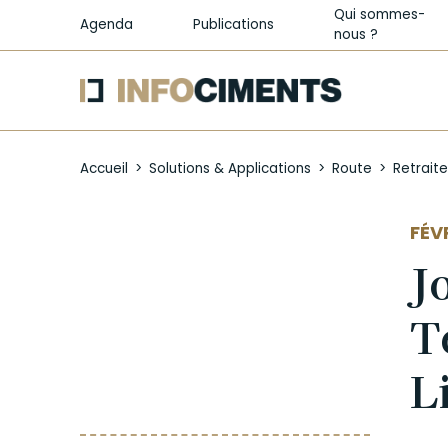
Qui sommes-
Agenda
Publications
nous ?
Aller
au
Accueil
Solutions & Applications
Route
Retrait
contenu
principal
AUT
FÉV
J
T
L