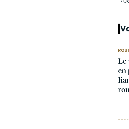
• Co
Vo
ROU
Le 
en 
lia
rou