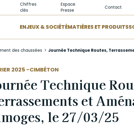
Chiffres
Espace
Contact
clés
Presse
ENJEUX & SOCIÉTÉ
MATIÈRES ET PRODUITS
S
ement des chaussées
Journée Technique Routes, Terrasseme
EUR
RIER 2025 -
CIMBÉTON
ournée Technique Rou
errassements et Amén
imoges, le 27/03/25