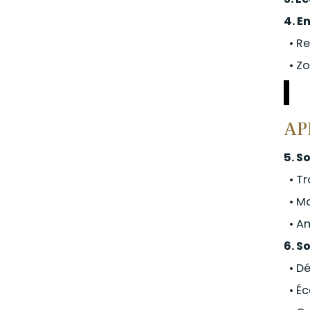
4. E
• Re
• Zo
AP
5. S
• Tr
• Mo
• A
6. S
• Dé
• Éc