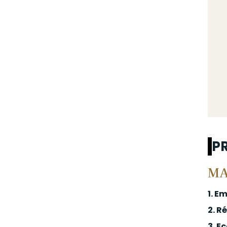
P
MA
1. E
2. R
3. 