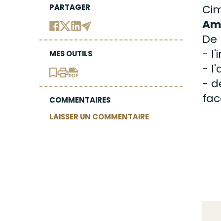
PARTAGER
Cim
Am
De 
- l
MES OUTILS
- l
- d
fac
COMMENTAIRES
LAISSER UN COMMENTAIRE