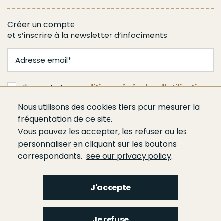
Créer un compte
et s’inscrire à la newsletter d’infociments
J'accepte les
conditions générales d'utilisation
Nous utilisons des cookies tiers pour mesurer la
Je m'abonne
fréquentation de ce site.
Vous pouvez les accepter, les refuser ou les
personnaliser en cliquant sur les boutons
correspondants.
see our privacy policy
.
J'accepte
Menu
Qui sommes-nous ?
Espace presse
Agenda
Publications
Bâtiment
Je refuse