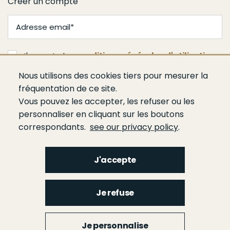
Créer un compte
J'accepte les
conditions générales d'utilisation
Nous utilisons des cookies tiers pour mesurer la
Valider
fréquentation de ce site.
Vous pouvez les accepter, les refuser ou les
personnaliser en cliquant sur les boutons
correspondants.
see our privacy policy
.
J'accepte
Menu
Qui sommes-nous ?
Espace presse
Agenda
Publications
Bâtiment
Je refuse
Route
Génie civil
Bétons
Ciments
Liants hydrauliques routiers
Footer
gauche
Menu
Je personnalise