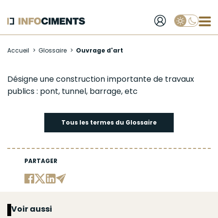
Applique
Aller
Accueil
Glossaire
Ouvrage d'art
au
contenu
principal
Ouvrage
Désigne une construction importante de travaux
publics : pont, tunnel, barrage, etc
d'art
Tous les termes du Glossaire
PARTAGER
Voir aussi