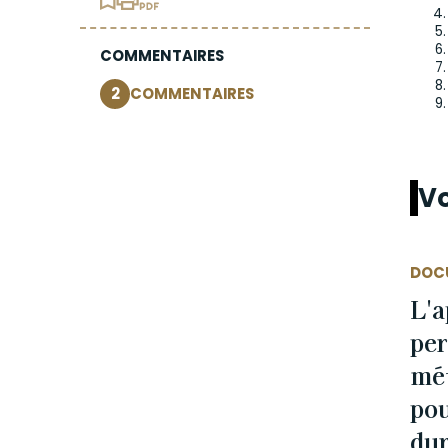
COMMENTAIRES
2
COMMENTAIRES
Vo
DOC
L'
per
mét
pou
dur