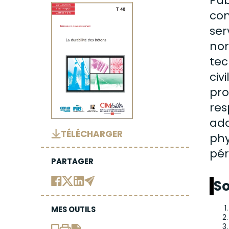
Pub
con
ser
nor
tec
civ
pro
res
ada
TÉLÉCHARGER
phy
pér
PARTAGER
S
MES OUTILS