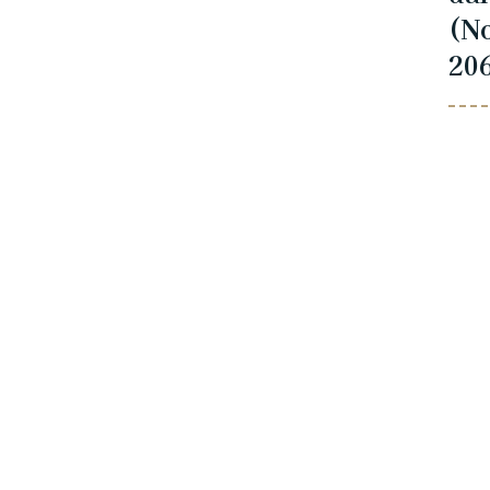
(N
20