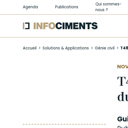
Qui sommes-
Agenda
Publications
nous ?
Aller
au
Accueil
Solutions & Applications
Génie civil
T48.
contenu
principal
NOV
T
d
Gu