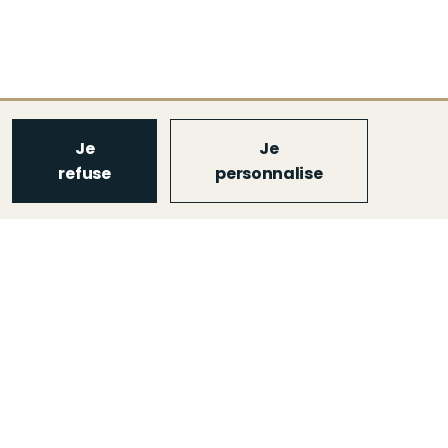
Je
Je
refuse
personnalise