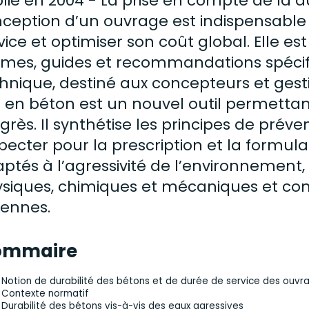
lié en 2004 - La
prise
en compte de la dur
ception d’un ouvrage est indispensable
vice et optimiser son coût global. Elle est
mes, guides et recommandations spécifiq
hnique, destiné aux concepteurs et gest
il en béton est un nouvel outil permettan
grès. Il synthétise les principes de pré
pecter pour la prescription et la
formula
ptés à l’agressivité de l’environnement, 
siques, chimiques et mécaniques et con
ennes.
ommaire
Notion de durabilité des bétons et de durée de service des ouvr
Contexte normatif
Durabilité des bétons vis-à-vis des eaux agressives