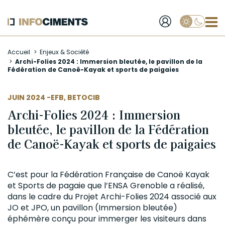
Applique
Aller
Accueil
Enjeux & Société
au
Archi-Folies 2024 : Immersion bleutée, le pavillon de la
contenu
Fédération de Canoë-Kayak et sports de paigaies
principal
AUTEUR
JUIN 2024 -
EFB
,
BETOCIB
Archi-Folies 2024 : Immersion
bleutée, le pavillon de la Fédération
de Canoë-Kayak et sports de paigaies
C’est pour la Fédération Française de Canoë Kayak
et Sports de pagaie que l’ENSA Grenoble a réalisé,
dans le cadre du Projet Archi-Folies 2024 associé aux
JO et JPO, un pavillon (Immersion bleutée)
éphémère conçu pour immerger les visiteurs dans