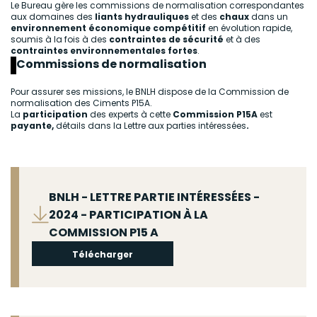
Le Bureau gère les commissions de normalisation correspondantes
aux domaines des
liants hydrauliques
et des
chaux
dans un
environnement économique compétitif
en évolution rapide,
soumis à la fois à des
contraintes de sécurité
et à des
contraintes environnementales fortes
.
Commissions de normalisation
Pour assurer ses missions, le BNLH dispose de la Commission de
normalisation des Ciments P15A.
La
participation
des experts à cette
Commission P15A
est
payante,
détails dans la
Lettre aux parties intéressées
.
Fichier
BNLH - LETTRE PARTIE INTÉRESSÉES -
2024 - PARTICIPATION À LA
COMMISSION P15 A
Télécharger