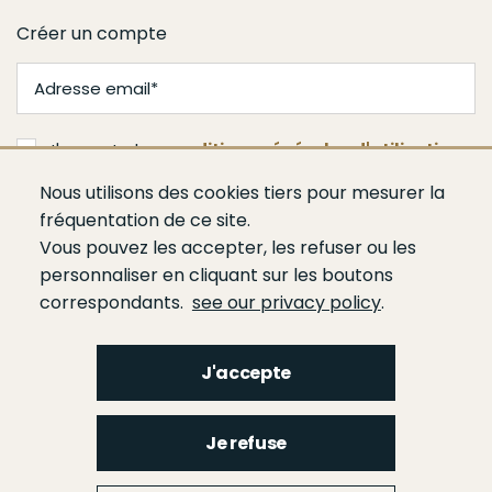
Créer un compte
J'accepte les
conditions générales d'utilisation
Nous utilisons des cookies tiers pour mesurer la
Je m'abonne
fréquentation de ce site.
Vous pouvez les accepter, les refuser ou les
personnaliser en cliquant sur les boutons
correspondants.
see our privacy policy
.
J'accepte
Menu
Qui sommes-nous ?
Espace presse
Agenda
Publications
Bâtiment
Je refuse
Route
Génie civil
Bétons
Ciments
Liants hydrauliques routiers
Footer