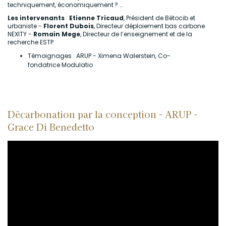
techniquement, économiquement ? …
Les intervenants
:
Etienne Tricaud
, Président de Bétocib et
urbaniste -
Florent Dubois
, Directeur déploiement bas carbone
NEXITY -
Romain Mege
, Directeur de l’enseignement et de la
recherche ESTP.
Témoignages : ARUP - Ximena Walerstein, Co-
fondatrice Modulatio
Décarbonation par la conception - ARUP -
Grace Di Benedetto