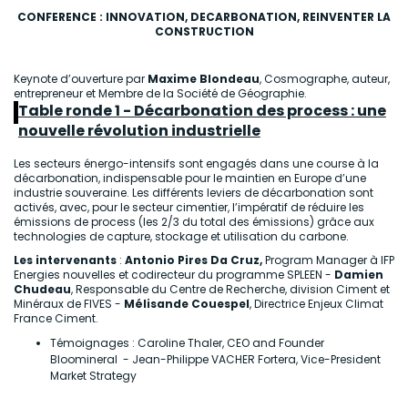
CONFERENCE : INNOVATION, DECARBONATION, REINVENTER LA
CONSTRUCTION
Keynote d’ouverture par
Maxime Blondeau
, Cosmographe, auteur,
entrepreneur et Membre de la Société de Géographie.
Table ronde 1 - Décarbonation des process : une
nouvelle révolution industrielle
Les secteurs énergo-intensifs sont engagés dans une course à la
décarbonation, indispensable pour le maintien en Europe d’une
industrie souveraine. Les différents leviers de décarbonation sont
activés, avec, pour le secteur cimentier, l’impératif de réduire les
émissions de process (les 2/3 du total des émissions) grâce aux
technologies de capture, stockage et utilisation du carbone.
Les intervenants
:
Antonio Pires Da Cruz,
Program Manager à IFP
Energies nouvelles et codirecteur du programme SPLEEN -
Damien
Chudeau
, Responsable du Centre de Recherche, division Ciment et
Minéraux de FIVES -
Mélisande Couespel
, Directrice Enjeux Climat
France Ciment.
Témoignages : Caroline Thaler, CEO and Founder
Bloomineral - Jean-Philippe VACHER Fortera, Vice-President
Market Strategy