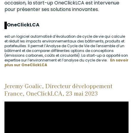
occasion, la start-up OneClickLCA est intervenue
pour présenter ses solutions innovantes.
OneClickLCA
est un logiciel automatisé d’évaluation de cycle de vie qui calcule
et réduit les impacts environnementaux des bâtiments, produits et
portefeuilles. Il permet l’Analyse de Cycle de Vie de l'ensemble d’un
bâtiment et de comparer différentes options de conceptions
(émissions carbones, coûts et circularité). La start-up a apporté son
expertise sur l’environnement et l’analyse du cycle de vie.
En savoir
plus sur OneClickLCA
Jeremy Goalic, Directeur développement
France, OneClickLCA, 23 mai 2023