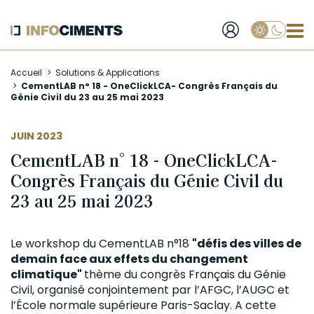
Applique
Aller
Accueil
Solutions & Applications
au
CementLAB n° 18 - OneClickLCA- Congrès Français du
contenu
Génie Civil du 23 au 25 mai 2023
principal
JUIN 2023
CementLAB n° 18 - OneClickLCA-
Congrès Français du Génie Civil du
23 au 25 mai 2023
Le workshop du CementLAB n°18
"
défis des villes de
demain face aux effets du changement
climatique"
thème
du congrès Français du Génie
Civil, organisé conjointement par l’AFGC, l’AUGC et
l’École normale supérieure Paris-Saclay
.
A cette