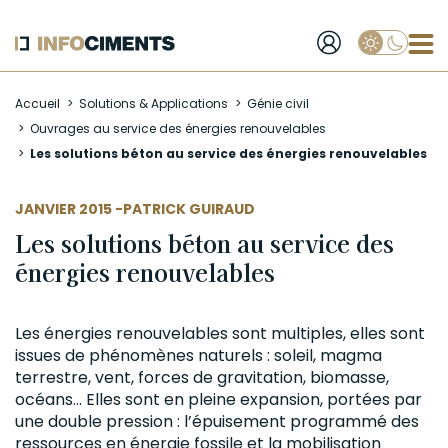
Applique
Aller
Accueil
Solutions & Applications
Génie civil
au
Ouvrages au service des énergies renouvelables
contenu
Les solutions béton au service des énergies renouvelables
principal
AUTEUR
JANVIER 2015 -
PATRICK GUIRAUD
Les solutions béton au service des
énergies renouvelables
Les énergies renouvelables sont multiples, elles sont
issues de phénomènes naturels : soleil, magma
terrestre, vent, forces de gravitation,
biomasse
,
océans... Elles sont en pleine expansion, portées par
une double pression : l’épuisement programmé des
ressources en énergie fossile et la mobilisation