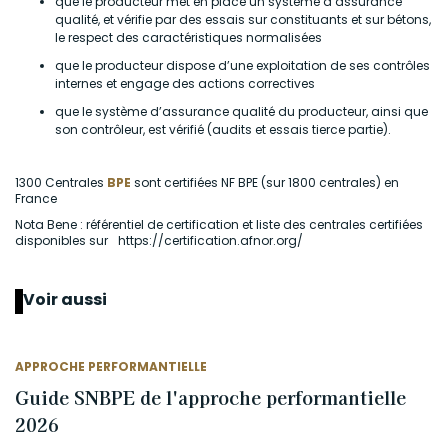
que
le producteur
met
en place un système d’assurance
qualité, et vérifie par des essais sur constituants et sur bétons,
le respect des caractéristiques normalisées
que
le producteur dispose d’une exploitation de ses contrôles
internes et engage des actions correctives
que
le système d’assurance qualité du producteur, ainsi que
son contrôleur, est
vérifié
(
audits et essais tierce partie).
1300 Centrales
BPE
sont
certifiées NF BPE (sur 1800 centrales) en
France
N
ota Bene
: référentiel de certification et liste des centrales certifiées
disponibles sur
https://certification.afnor.org/
Voir aussi
APPROCHE PERFORMANTIELLE
Guide SNBPE de l'approche performantielle
2026