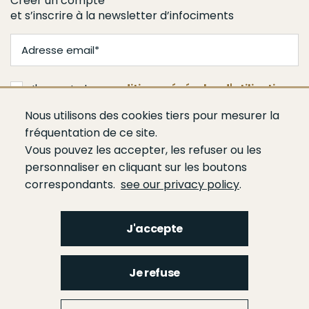
Créer un compte
et s’inscrire à la newsletter d’infociments
J'accepte les
conditions générales d'utilisation
Nous utilisons des cookies tiers pour mesurer la
Je m'abonne
fréquentation de ce site.
Vous pouvez les accepter, les refuser ou les
personnaliser en cliquant sur les boutons
correspondants.
see our privacy policy
.
J'accepte
Menu
Qui sommes-nous ?
Espace presse
Agenda
Publications
Bâtiment
Je refuse
Route
Génie civil
Bétons
Ciments
Liants hydrauliques routiers
Footer