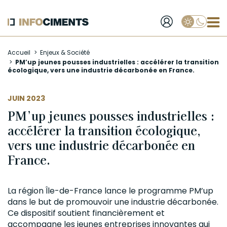
Applique
Aller
Accueil
Enjeux & Société
au
PM’up jeunes pousses industrielles : accélérer la transition
contenu
écologique, vers une industrie décarbonée en France.
principal
JUIN 2023
PM’up jeunes pousses industrielles :
accélérer la transition écologique,
vers une industrie décarbonée en
France.
La région Île-de-France lance le programme PM’up
dans le but de promouvoir une industrie décarbonée.
Ce dispositif soutient financièrement et
accompagne les jeunes entreprises innovantes qui