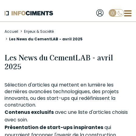
Applique
Aller
Accueil
Enjeux & Société
au
Les News du CementLAB - avril 2025
contenu
principal
Les News du CementLAB - avril
2025
Sélection d'articles qui mettent en lumière les
dernières avancées technologiques, des projets
innovants, ou des start-ups qui redéfinissent la
construction.
Contenus exclusifs
avec une liste d'articles choisis
avec soin.
Présentation de start-ups inspirantes
qui
pourraient façonner l'avenir de la construction.