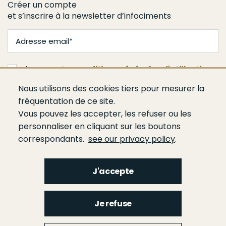
Créer un compte
et s’inscrire à la newsletter d’infociments
J'accepte les
conditions générales d'utilisation
Nous utilisons des cookies tiers pour mesurer la
Je m'abonne
fréquentation de ce site.
Vous pouvez les accepter, les refuser ou les
personnaliser en cliquant sur les boutons
correspondants.
see our privacy policy
.
J'accepte
Menu
Qui sommes-nous ?
Espace presse
Agenda
Publications
Bâtiment
Je refuse
Route
Génie civil
Bétons
Ciments
Liants hydrauliques routiers
Footer