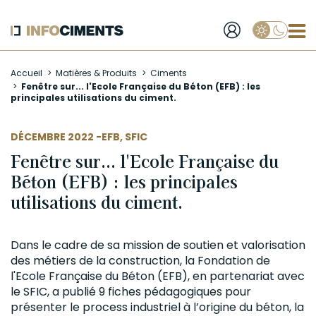
Applique
Aller
Accueil
Matières & Produits
Ciments
au
Fenêtre sur... l'Ecole Française du Béton (EFB) : les
contenu
principales utilisations du ciment.
principal
AUTEUR
DÉCEMBRE 2022 -
EFB
,
SFIC
Fenêtre sur... l'Ecole Française du
Béton (EFB) : les principales
utilisations du ciment.
Dans le cadre de sa mission de soutien et valorisation
des métiers de la construction,
la Fondation de
l'Ecole Française du Béton (EFB), en partenariat avec
le SFIC, a publié 9 fiches pédagogiques pour
présenter le process industriel à l’origine du béton, la