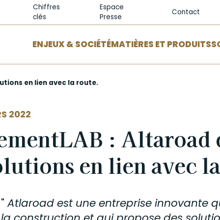
Chiffres
Espace
Contact
clés
Presse
ENJEUX & SOCIÉTÉ
MATIÈRES ET PRODUITS
S
ions en lien avec la route.
S 2022
ementLAB : Altaroad 
olutions en lien avec l
"
Atlaroad est une entreprise innovante qu
la construction et qui propose des solut