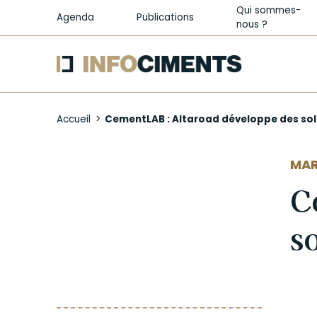
Qui sommes-
Agenda
Publications
nous ?
Aller
au
Accueil
CementLAB : Altaroad développe des solut
contenu
principal
MAR
C
s