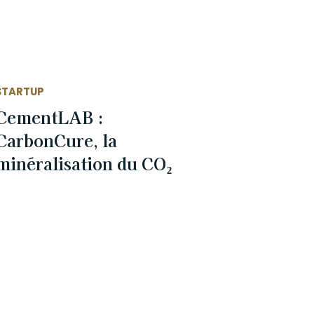
STARTUP
CementLAB :
CarbonCure, la
minéralisation du CO₂