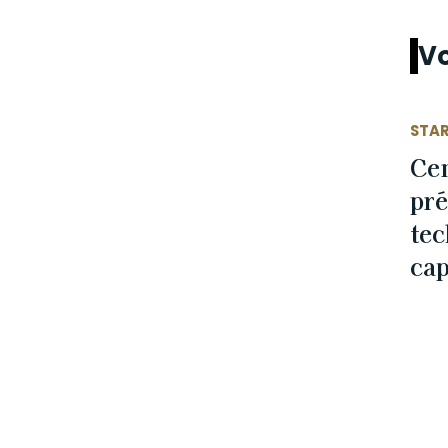
Vo
STA
Ce
pré
tec
cap