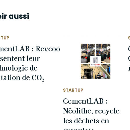
ir aussi
RTUP
mentLAB : Revcoo
sentent leur
hnologie de
tation de CO₂
STARTUP
CementLAB :
Néolithe, recycle
les déchets en