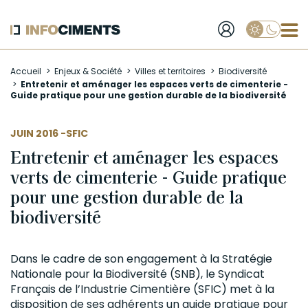
Applique
Aller
Accueil
Enjeux & Société
Villes et territoires
Biodiversité
au
Entretenir et aménager les espaces verts de cimenterie -
contenu
Guide pratique pour une gestion durable de la biodiversité
principal
AUTEUR
JUIN 2016 -
SFIC
Entretenir et aménager les espaces
verts de cimenterie - Guide pratique
pour une gestion durable de la
biodiversité
Dans le
cadre
de son engagement à la Stratégie
Nationale pour la
Biodiversité
(SNB), le Syndicat
Français de l’Industrie Cimentière (SFIC) met à la
disposition de ses adhérents un guide pratique pour