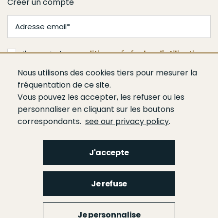
Créer un compte
J'accepte les
conditions générales d'utilisation
Nous utilisons des cookies tiers pour mesurer la
Je m'abonne
fréquentation de ce site.
Vous pouvez les accepter, les refuser ou les
personnaliser en cliquant sur les boutons
correspondants.
see our privacy policy
.
J'accepte
Menu
Qui sommes-nous ?
Espace presse
Agenda
Publications
Bâtiment
Je refuse
Route
Génie civil
Bétons
Ciments
Liants hydrauliques routiers
Footer
gauche
Menu
Je personnalise