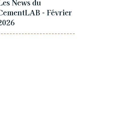
Les News du
CementLAB - Février
2026