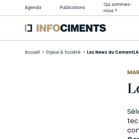
Qui sommes-
Agenda
Publications
nous ?
Aller
au
Accueil
Enjeux & Société
Les News du CementLAB
contenu
principal
MAR
L
Sél
tec
con