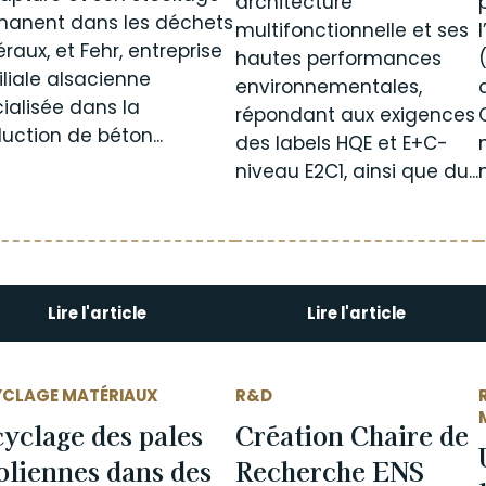
architecture
manent dans les déchets
multifonctionnelle et ses
raux, et Fehr, entreprise
hautes performances
liale alsacienne
environnementales,
ialisée dans la
répondant aux exigences
uction de béton...
des labels HQE et E+C-
niveau E2C1, ainsi que du...
Lire l'article
Lire l'article
YCLAGE MATÉRIAUX
R&D
yclage des pales
Création Chaire de
oliennes dans des
Recherche ENS