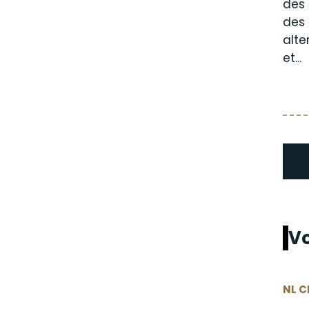
des 
des 
alte
et...
Vo
NL C