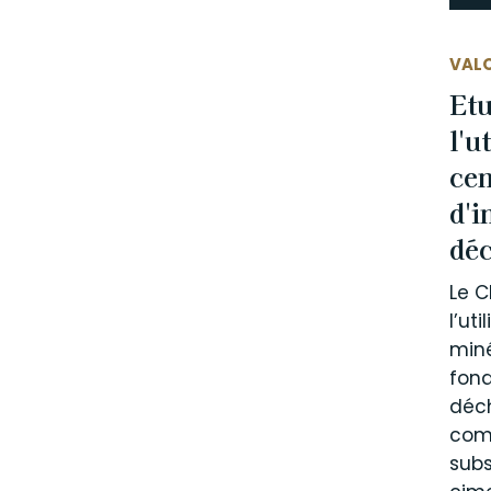
VALO
Et
l'u
cen
d'i
dé
Le C
l’ut
miné
fond
déc
com
subs