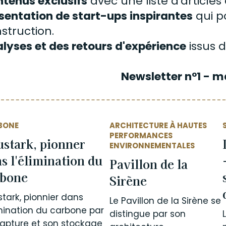
tenus exclusifs
avec une liste d'articles 
sentation de start-ups inspirantes
qui p
struction.
lyses et des retours d'expérience
issus d
Newsletter n°1 - m
BONE
ARCHITECTURE À HAUTES
PERFORMANCES
stark, pionner
ENVIRONNEMENTALES
s l'élimination du
Pavillon de la
rbone
Sirène
tark, pionnier dans
Le Pavillon de la Sirène se
imination du carbone par
distingue par son
apture et son stockage