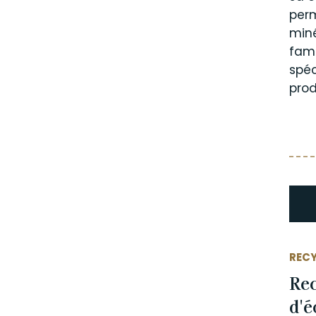
per
miné
fami
spéc
prod
REC
Rec
d'é