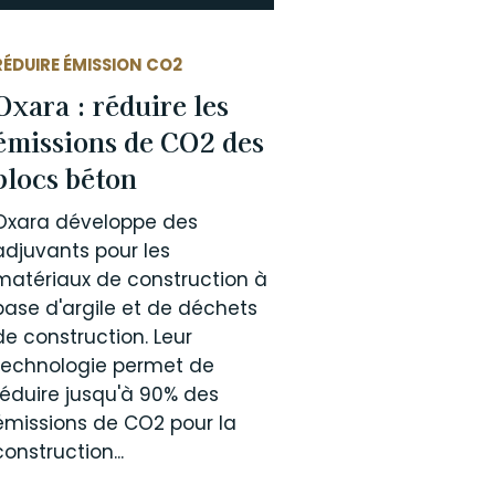
RÉDUIRE ÉMISSION CO2
Oxara : réduire les
émissions de CO2 des
blocs béton
Oxara développe des
adjuvants pour les
matériaux de construction à
base d'argile et de déchets
de construction. Leur
technologie permet de
réduire jusqu'à 90% des
émissions de CO2 pour la
construction...