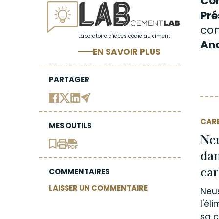
Con
Pré
con
Laboratoire d’idées dédié au ciment
Ana
EN SAVOIR PLUS
PARTAGER
CAR
MES OUTILS
Neu
dan
ca
COMMENTAIRES
LAISSER UN COMMENTAIRE
Neus
l'él
sa c