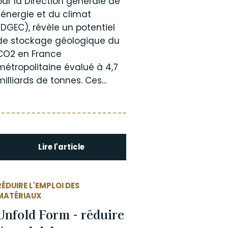
par la Direction générale de
l’énergie et du climat
(DGEC), révèle un potentiel
de stockage géologique du
CO2 en France
métropolitaine évalué à 4,7
milliards de tonnes. Ces...
Lire l'article
RÉDUIRE L'EMPLOI DES
MATÉRIAUX
Unfold Form - réduire