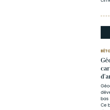
cime
BÉTO
Géo
car
d'a
Géoc
dév
bas 
Ce b