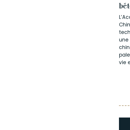
bét
L’A
Chin
tech
une
chin
pale
vie e