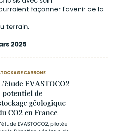
choisis avec soin.
ourraient façonner l'avenir de la
u terrain.
ars 2025
STOCKAGE CARBONE
L'étude EVASTOCO2
- potentiel de
stockage géologique
du CO2 en France
L’étude EVASTOCO2, pilotée