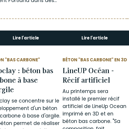
nt Portland dans des...
Lire l'article
Lire l'article
N "BAS CARBONE"
BÉTON "BAS CARBONE" EN 3D
clay : béton bas
LineUP Océan -
bone à base
Récif artificiel
rgile
Au printemps sera
installé le premier récif
lay se concentre sur le
artificiel de LineUp Ocean
eloppement d'un béton
imprimé en 3D et en
carbone à base d'argile.
béton bas carbone. "Sa
éton permet de réaliser
composition, fait